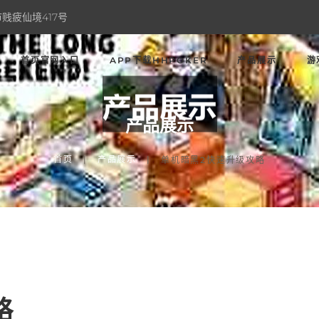
贱疲仙境417号
首页官网入口
APP下载HHPOKER
产品展示
游
产品展示
首页
产品展示
单机暗黑2快速升级攻略
略