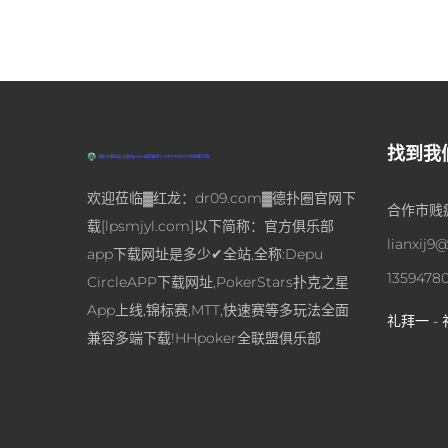
找到我
欢迎莅临▓红龙：dr09.com▓德扑圈官网下
合作市贱疲
载[lpsmjyl.com]以下简称：官方俱乐部
lianxij9
app下载网址是多少✔全站,全称:Depu
1359478
CircleAPP下载网址,PokerStars扑克之星
App上线,锦标赛,MTT,快速赛等多玩法全面
礼拜一 - 
兼容多端下载!HHpoker全联盟俱乐部