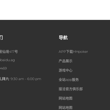
们
导航
仙境417号
APP下载HHpoker
@baidu.ag
产品展示
0469
游戏中心
礼拜六:
9:30 am - 6:00 pm
全站app服务
接洽官方俱乐部
网站地图
网站地图