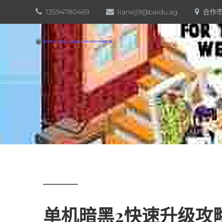
13594780469
lianxij9@baidu.ag
合作市
单机暗黑2快速升级攻