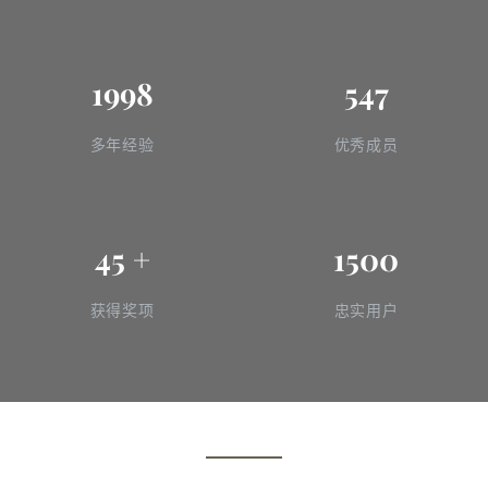
1998
547
多年经验
优秀成员
45
+
1500
获得奖项
忠实用户