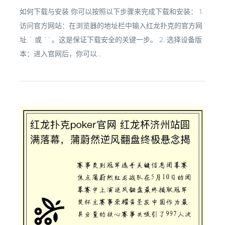
如何下载与安装 你可以按照以下步骤来完成下载和安装： 1.
访问官方网站：在浏览器的地址栏中输入红龙扑克的官方网
址 ` 或 ``。这是保证下载安全的关键一步。 2. 选择设备版
本：进入官网后，你可以...