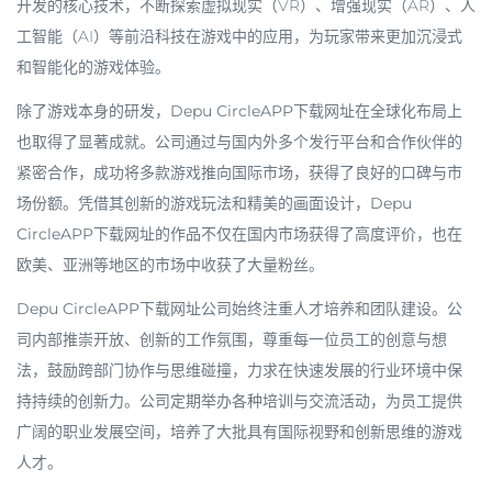
开发的核心技术，不断探索虚拟现实（VR）、增强现实（AR）、人
工智能（AI）等前沿科技在游戏中的应用，为玩家带来更加沉浸式
和智能化的游戏体验。
除了游戏本身的研发，
Depu CircleAPP下载网址
在全球化布局上
也取得了显著成就。公司通过与国内外多个发行平台和合作伙伴的
紧密合作，成功将多款游戏推向国际市场，获得了良好的口碑与市
场份额。凭借其创新的游戏玩法和精美的画面设计，
Depu
CircleAPP下载网址
的作品不仅在国内市场获得了高度评价，也在
欧美、亚洲等地区的市场中收获了大量粉丝。
Depu CircleAPP下载网址
公司始终注重人才培养和团队建设。公
司内部推崇开放、创新的工作氛围，尊重每一位员工的创意与想
法，鼓励跨部门协作与思维碰撞，力求在快速发展的行业环境中保
持持续的创新力。公司定期举办各种培训与交流活动，为员工提供
广阔的职业发展空间，培养了大批具有国际视野和创新思维的游戏
人才。