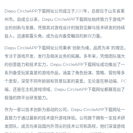
Depu CircleAPP下载网址
公司成立于2011年，总部位于山东省莱
州市。自成立以来，
Depu CircleAPP下载网址
始终致力于游戏产
业的创新与发展，凭借其对游戏设计的独到见解与技术研发的持续
投入，迅速崭露头角，成为业内备受瞩目的新兴力量。
Depu CircleAPP下载网址
公司秉承“创新为魂，品质为本”的理念，
专注于游戏开发、发行及相关业务的拓展。多年来，凭借团队强大
的创意能力和技术实力，
Depu CircleAPP下载网址
成功推出了一
系列备受玩家喜爱的游戏作品，涵盖了角色扮演、策略、冒险等多
个类型，深受不同年龄层和背景玩家的喜爱。无论是在移动端、PC
端，还是在主机游戏领域，
Depu CircleAPP下载网址
都展现出了
极强的跨平台研发能力。
作为一家以技术创新为驱动的公司，
Depu CircleAPP下载网址
一
直致力于通过最新的技术提升游戏体验。公司旗下拥有一支技术研
发团队，成员均来自国内外顶尖的技术公司和高校，他们深谙游戏