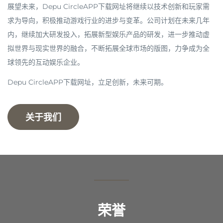
展望未来，
Depu CircleAPP下载网址
将继续以技术创新和玩家需
求为导向，积极推动游戏行业的进步与变革。公司计划在未来几年
内，继续加大研发投入，拓展新型娱乐产品的研发，进一步推动虚
拟世界与现实世界的融合，不断拓展全球市场的版图，力争成为全
球领先的互动娱乐企业。
Depu CircleAPP下载网址
，立足创新，未来可期。
关于我们
荣誉