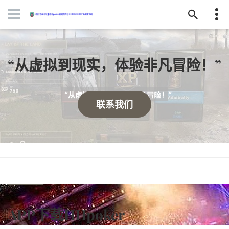
“从虚拟到现实，体验非凡冒险！”
联系我们
APP下载HHpoker