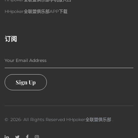
HHpoker全联盟俱乐部APP下载
订阅
Your Email Address
Sign Up
©
2026
- All Rights Reserved
HHpoker全联盟俱乐部
.