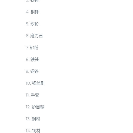
3. 铁锤
4. 铜锤
5. 砂轮
6. 磨刀石
7. 砂纸
8. 铁锉
9. 铜锉
10. 钢丝刷
11. 手套
12. 护目镜
13. 钢材
14. 铜材