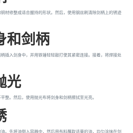
和铜材修整成适合握持的形状。然后，使用钢丝刷清除剑柄上的锈迹
身和剑柄
剑柄插入剑身中，并用铁锤轻轻敲打使其紧密连接。接着，将焊接处
抛光
不平整。然后，使用抛光布将剑身和剑柄擦拭至光亮。
锈
的油。先将油倒入容器中，然后用布料蘸取适量的油，均匀涂抹在剑