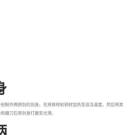
身
分别制作两把剑的剑身。先将铁材和铜材加热至适当温度，然后将其
轮和磨刀石将剑身打磨至光滑。
柄