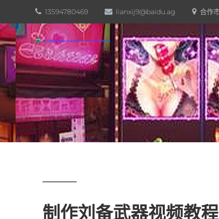
13594780469
lianxij9@baidu.ag
合作市
制作刘备武器视频教程